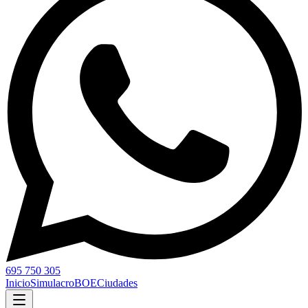
695 750 305
Inicio
Simulacro
BOE
Ciudades