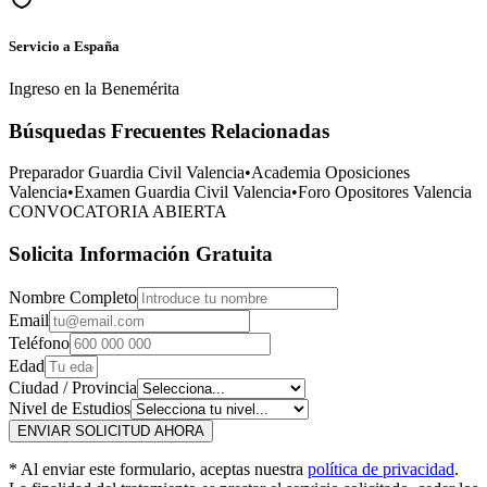
Servicio a España
Ingreso en la Benemérita
Búsquedas Frecuentes Relacionadas
Preparador Guardia Civil
Valencia
•
Academia Oposiciones
Valencia
•
Examen Guardia Civil
Valencia
•
Foro Opositores
Valencia
CONVOCATORIA ABIERTA
Solicita Información Gratuita
Nombre Completo
Email
Teléfono
Edad
Ciudad / Provincia
Nivel de Estudios
ENVIAR SOLICITUD AHORA
* Al enviar este formulario, aceptas nuestra
política de privacidad
.