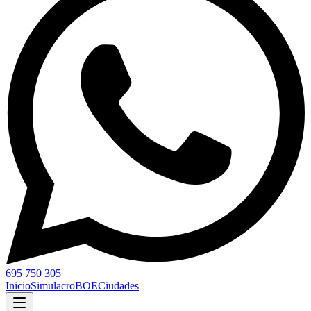
695 750 305
Inicio
Simulacro
BOE
Ciudades